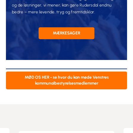
og de løsninger, vi mener, kan gøre Rudersdal endnu
bedre – mere levende, tryg og fremtidsklar.
MÆRKESAGER
MØD OS HER - se hvor du kan møde Venstres
kommunalbestyrelsesmedlemmer