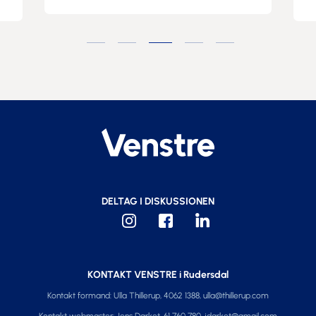
gruppeformand Jens Kl
fuldt og helt afviser at
forbud mod konvention
Se på Facebook
DELTAG I DISKUSSIONEN