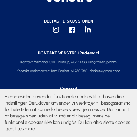
DELTAG I DISKUSSIONEN
KONTAKT VENSTRE i Rudersdal
Kontakt formand: Ulla Thillerup, 4062 1388,
ulla@thillerup.com
Kontakt webmaster: Jens Darket, 61 760 780,
jdarket@gmail.com
Vær med
Hjemmesiden anvender funktionelle cookies til at huske dine
Kalender
indstillinger. Derudover anvender vi værktøjer til besøgsstatistik
for hele tiden at kunne forbedre vores hjemmeside. Du har ret til
at besøge siden uden at vi måler dit besøg, mens de
Privatliv
funktionelle cookies ikke kan undgås. Du kan altid slette cookies
Behandling af personoplysninger
igen.
Læs mere